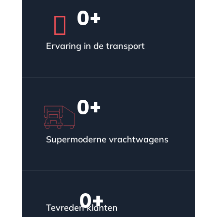
0
+

Ervaring in de transport
0
+
Supermoderne vrachtwagens
0
+
Tevreden klanten