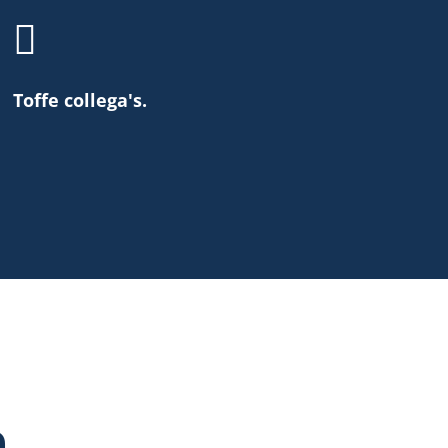

Toffe collega's.
m