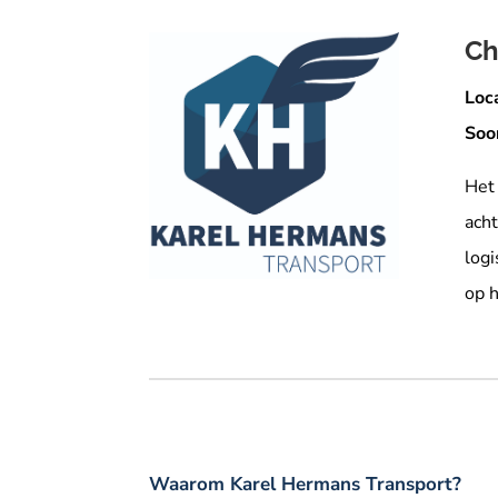
Ch
Loca
Soo
Het 
acht
logi
op 
Waarom Karel Hermans Transport?