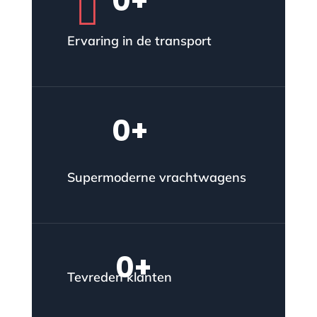
0
+

Ervaring in de transport
0
+
Supermoderne vrachtwagens
0
+
Tevreden klanten